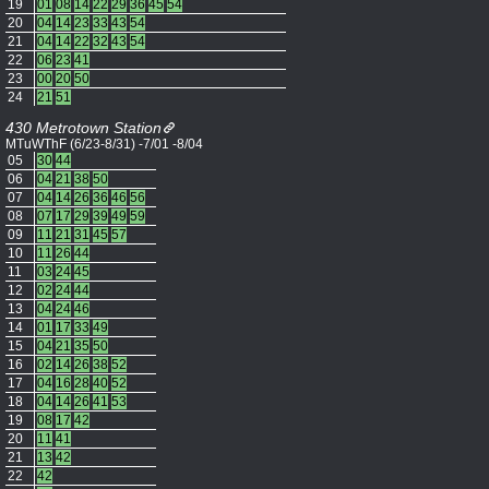
19
01
08
14
22
29
36
45
54
20
04
14
23
33
43
54
21
04
14
22
32
43
54
22
06
23
41
23
00
20
50
24
21
51
430 Metrotown Station
MTuWThF (6/23-8/31) -7/01 -8/04
05
30
44
06
04
21
38
50
07
04
14
26
36
46
56
08
07
17
29
39
49
59
09
11
21
31
45
57
10
11
26
44
11
03
24
45
12
02
24
44
13
04
24
46
14
01
17
33
49
15
04
21
35
50
16
02
14
26
38
52
17
04
16
28
40
52
18
04
14
26
41
53
19
08
17
42
20
11
41
21
13
42
22
42