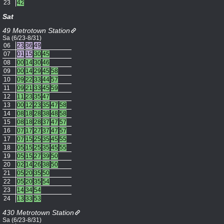
23
42
Sat
49 Metrotown Station
Sa (6/23-8/31)
06
23
36
49
07
01
15
30
45
08
00
14
30
46
09
00
14
29
45
58
10
09
22
33
44
57
11
09
21
33
45
59
12
11
23
35
47
13
00
12
23
35
47
58
14
08
18
28
38
48
58
15
08
18
28
37
47
57
16
07
17
27
37
47
57
17
07
15
25
35
45
55
18
05
15
25
35
45
55
19
05
15
27
39
50
20
02
14
26
38
50
21
05
20
35
50
22
05
20
35
54
23
14
34
54
24
13
33
53
430 Metrotown Station
Sa (6/23-8/31)