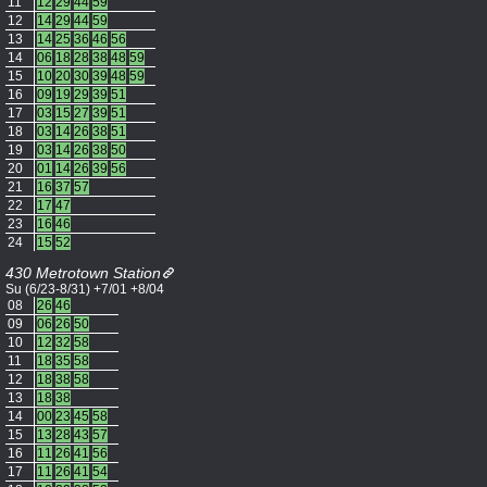
11
12
29
44
59
12
14
29
44
59
13
14
25
36
46
56
14
06
18
28
38
48
59
15
10
20
30
39
48
59
16
09
19
29
39
51
17
03
15
27
39
51
18
03
14
26
38
51
19
03
14
26
38
50
20
01
14
26
39
56
21
16
37
57
22
17
47
23
16
46
24
15
52
430 Metrotown Station
Su (6/23-8/31) +7/01 +8/04
08
26
46
09
06
26
50
10
12
32
58
11
18
35
58
12
18
38
58
13
18
38
14
00
23
45
58
15
13
28
43
57
16
11
26
41
56
17
11
26
41
54