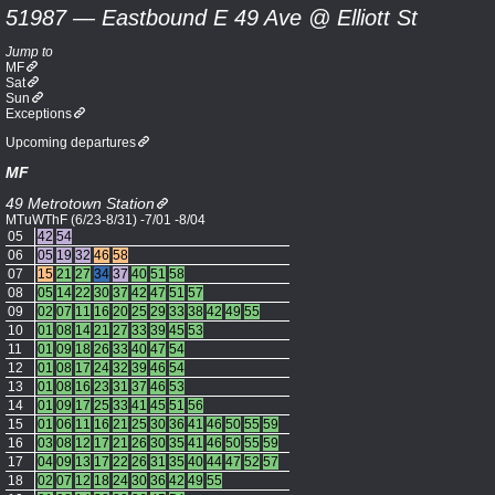
51987 — Eastbound E 49 Ave @ Elliott St
Jump to
MF
Sat
Sun
Exceptions
Upcoming departures
MF
49 Metrotown Station
MTuWThF (6/23-8/31) -7/01 -8/04
05
42
54
06
05
19
32
46
58
07
15
21
27
34
37
40
51
58
08
05
14
22
30
37
42
47
51
57
09
02
07
11
16
20
25
29
33
38
42
49
55
10
01
08
14
21
27
33
39
45
53
11
01
09
18
26
33
40
47
54
12
01
08
17
24
32
39
46
54
13
01
08
16
23
31
37
46
53
14
01
09
17
25
33
41
45
51
56
15
01
06
11
16
21
25
30
36
41
46
50
55
59
16
03
08
12
17
21
26
30
35
41
46
50
55
59
17
04
09
13
17
22
26
31
35
40
44
47
52
57
18
02
07
12
18
24
30
36
42
49
55