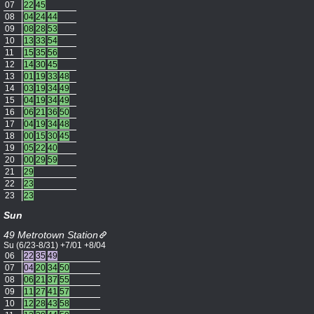
07
22
45
08
04
24
44
09
08
28
53
10
13
33
54
11
15
35
56
12
14
30
45
13
01
19
33
48
14
03
19
34
49
15
04
19
34
49
16
06
21
36
50
17
04
19
34
48
18
00
15
30
45
19
05
22
40
20
00
29
59
21
29
22
23
23
23
Sun
49 Metrotown Station
Su (6/23-8/31) +7/01 +8/04
06
22
35
49
07
04
20
34
50
08
06
21
37
55
09
11
27
41
57
10
12
28
43
58