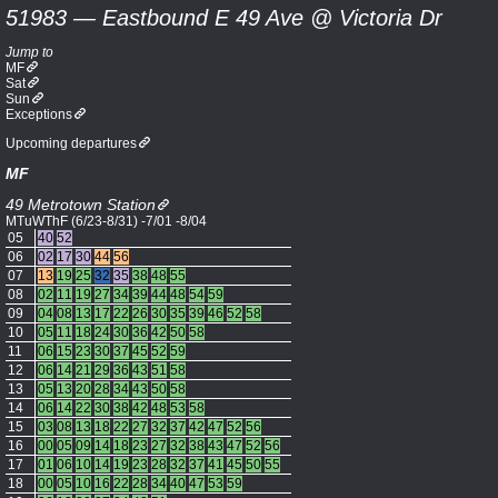
51983 — Eastbound E 49 Ave @ Victoria Dr
Jump to
MF
Sat
Sun
Exceptions
Upcoming departures
MF
49 Metrotown Station
MTuWThF (6/23-8/31) -7/01 -8/04
05
40
52
06
02
17
30
44
56
07
13
19
25
32
35
38
48
55
08
02
11
19
27
34
39
44
48
54
59
09
04
08
13
17
22
26
30
35
39
46
52
58
10
05
11
18
24
30
36
42
50
58
11
06
15
23
30
37
45
52
59
12
06
14
21
29
36
43
51
58
13
05
13
20
28
34
43
50
58
14
06
14
22
30
38
42
48
53
58
15
03
08
13
18
22
27
32
37
42
47
52
56
16
00
05
09
14
18
23
27
32
38
43
47
52
56
17
01
06
10
14
19
23
28
32
37
41
45
50
55
18
00
05
10
16
22
28
34
40
47
53
59