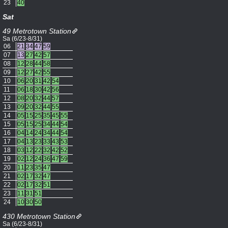
23
40
Sat
49 Metrotown Station
Sa (6/23-8/31)
06
21
34
47
59
07
13
27
42
57
08
12
28
44
58
09
12
27
42
55
10
06
20
31
42
54
11
06
18
30
42
56
12
08
20
32
44
57
13
09
20
32
44
55
14
05
15
25
35
45
55
15
05
15
25
34
44
54
16
04
14
24
34
44
54
17
04
13
23
33
43
53
18
03
12
22
32
42
52
19
02
12
24
36
47
59
20
11
23
35
47
21
02
17
32
47
22
02
17
32
51
23
11
31
51
24
10
30
50
430 Metrotown Station
Sa (6/23-8/31)