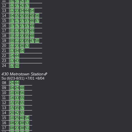
11
09
27
42
57
12
12
27
42
57
13
12
23
34
44
54
14
04
15
25
35
45
56
15
07
17
27
37
46
57
16
07
17
27
37
49
17
01
13
25
37
49
18
01
11
23
35
48
19
00
11
23
35
47
58
20
11
23
36
53
21
13
34
54
22
14
44
23
13
43
24
13
50
430 Metrotown Station
Su (6/23-8/31) +7/01 +8/04
08
24
44
09
04
24
48
10
10
30
56
11
16
33
55
12
15
35
55
13
15
35
57
14
20
42
55
15
10
25
40
54
16
08
23
38
53
17
08
23
38
51