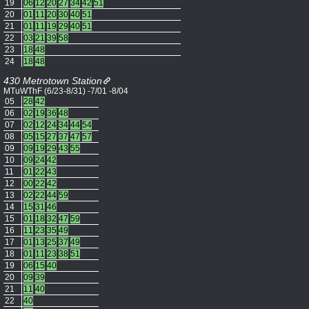
19
06
12
20
27
34
42
51
20
01
11
20
30
40
51
21
01
11
19
29
40
51
22
03
21
39
58
23
18
48
24
18
48
430 Metrotown Station
MTuWThF (6/23-8/31) -7/01 -8/04
05
28
42
06
02
19
36
48
07
02
12
24
34
44
54
08
05
15
27
37
47
57
09
09
19
29
43
55
10
09
24
42
11
01
22
43
12
00
22
42
13
02
22
44
59
14
15
31
46
15
01
18
32
47
59
16
11
23
35
49
17
01
13
25
37
49
18
01
11
23
38
51
19
06
15
40
20
09
39
21
11
40
22
40