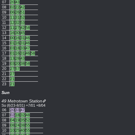
07
20
43
08
02
22
42
09
06
26
51
10
11
31
52
11
12
32
53
12
11
27
42
58
13
16
30
45
14
00
16
31
46
15
01
16
31
46
16
03
18
33
47
17
01
16
31
46
58
18
13
28
43
19
03
20
38
58
20
27
57
21
27
22
21
23
21
Sun
49 Metrotown Station
Su (6/23-8/31) +7/01 +8/04
06
20
33
47
07
02
18
32
48
08
04
19
35
52
09
08
24
38
55
10
10
25
40
55