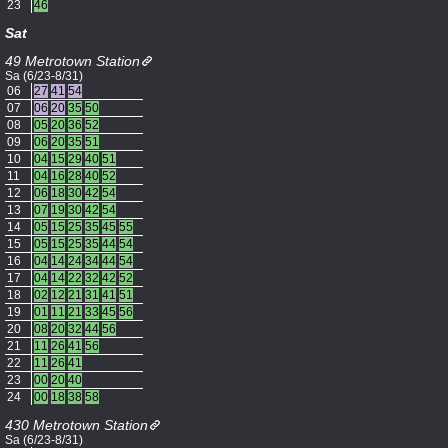
23
46
Sat
49 Metrotown Station
Sa (6/23-8/31)
06
27
41
54
07
06
20
35
50
08
05
20
36
52
09
06
20
35
51
10
04
15
29
40
51
11
04
16
28
40
52
12
06
18
30
42
54
13
07
19
30
42
54
14
05
15
25
35
45
55
15
05
15
25
35
44
54
16
04
14
24
34
44
54
17
04
14
22
32
42
52
18
02
12
21
31
41
51
19
01
11
21
33
45
56
20
08
20
32
44
56
21
11
26
41
56
22
11
26
41
23
00
20
40
24
00
18
38
58
430 Metrotown Station
Sa (6/23-8/31)