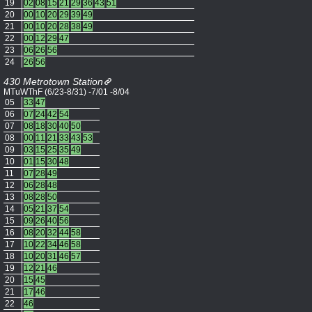
19
02
08
15
21
29
36
43
51
20
00
10
20
29
39
49
21
00
10
20
28
38
49
22
00
12
29
47
23
06
26
56
24
26
56
430 Metrotown Station
MTuWThF (6/23-8/31) -7/01 -8/04
05
33
47
06
07
24
42
54
07
08
18
30
40
50
08
00
11
21
33
43
53
09
03
15
25
35
49
10
01
15
30
48
11
07
28
49
12
06
28
48
13
08
28
50
14
05
21
37
54
15
09
26
40
56
16
08
20
32
44
58
17
10
22
34
46
58
18
10
20
31
46
57
19
12
21
46
20
15
45
21
17
46
22
46