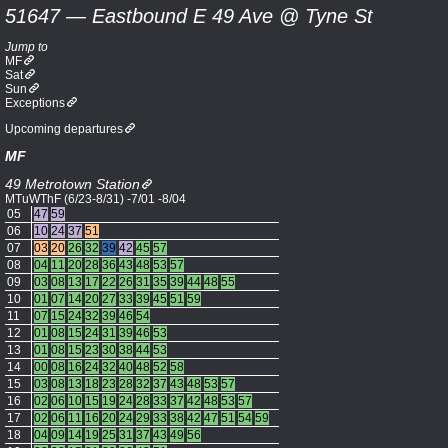
51647 — Eastbound E 49 Ave @ Tyne St
Jump to
MF
Sat
Sun
Exceptions
Upcoming departures
MF
49 Metrotown Station
MTuWThF (6/23-8/31) -7/01 -8/04
05
47
59
06
10
24
37
51
07
03
20
26
32
39
42
45
57
08
04
11
20
28
36
43
48
53
57
09
03
08
13
17
22
26
31
35
39
44
48
55
10
01
07
14
20
27
33
39
45
51
59
11
07
15
24
32
39
46
54
12
01
08
15
24
31
39
46
53
13
01
08
15
23
30
38
44
53
14
00
08
16
24
32
40
48
52
58
15
03
08
13
18
23
28
32
37
43
48
53
57
16
02
06
10
15
19
24
28
33
37
42
48
53
57
17
02
06
11
16
20
24
29
33
38
42
47
51
54
59
18
04
09
14
19
25
31
37
43
49
56