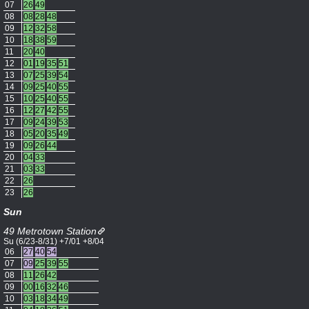
07
26
49
08
08
28
48
09
12
32
58
10
18
38
59
11
20
40
12
01
19
35
51
13
07
25
39
54
14
09
25
40
55
15
10
25
40
55
16
12
27
42
55
17
09
24
39
53
18
05
20
35
49
19
09
26
44
20
04
33
21
03
33
22
26
23
26
Sun
49 Metrotown Station
Su (6/23-8/31) +7/01 +8/04
06
27
40
54
07
09
25
39
55
08
11
26
42
09
00
16
32
46
10
03
18
34
49