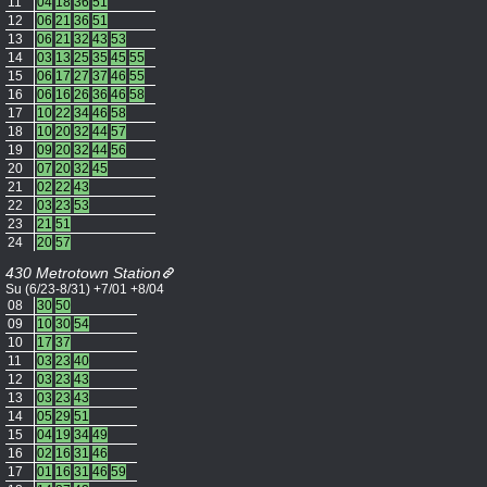
11
04
18
36
51
12
06
21
36
51
13
06
21
32
43
53
14
03
13
25
35
45
55
15
06
17
27
37
46
55
16
06
16
26
36
46
58
17
10
22
34
46
58
18
10
20
32
44
57
19
09
20
32
44
56
20
07
20
32
45
21
02
22
43
22
03
23
53
23
21
51
24
20
57
430 Metrotown Station
Su (6/23-8/31) +7/01 +8/04
08
30
50
09
10
30
54
10
17
37
11
03
23
40
12
03
23
43
13
03
23
43
14
05
29
51
15
04
19
34
49
16
02
16
31
46
17
01
16
31
46
59