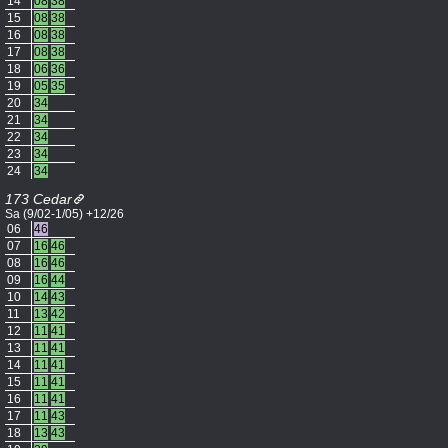
14
08
38
15
08
38
16
08
38
17
08
38
18
06
36
19
05
35
20
34
21
34
22
34
23
34
24
34
173 Cedar
Sa (9/02-1/05) +12/26
06
46
07
16
46
08
16
46
09
16
44
10
14
43
11
13
42
12
11
41
13
11
41
14
11
41
15
11
41
16
11
41
17
11
43
18
13
43