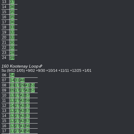
13
37
14
36
15
35
16
35
17
36
18
33
19
32
20
32
21
30
22
30
23
28
24
39
160 Kootenay Loop
Su (9/02-1/05) +9/02 +9/30 +10/14 +11/11 +12/25 +1/01
06
54
07
14
31
48
08
03
17
29
41
53
09
05
17
27
42
57
10
12
27
42
57
11
12
27
42
59
12
14
27
42
57
13
12
27
42
57
14
12
27
42
57
15
12
27
42
57
16
12
27
41
56
17
11
27
43
58