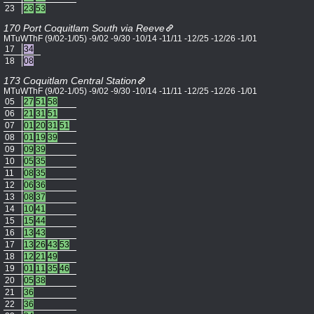
23
23
53
170 Port Coquitlam South via Reeve
MTuWThF (9/02-1/05) -9/02 -9/30 -10/14 -11/11 -12/25 -12/26 -1/01
17
34
18
08
173 Coquitlam Central Station
MTuWThF (9/02-1/05) -9/02 -9/30 -10/14 -11/11 -12/25 -12/26 -1/01
05
27
51
58
06
21
31
51
07
01
20
31
51
08
01
19
39
09
09
39
10
05
35
11
08
35
12
06
36
13
08
37
14
10
41
15
15
44
16
13
43
17
13
26
43
53
18
12
21
49
19
01
11
35
46
20
05
38
21
36
22
36