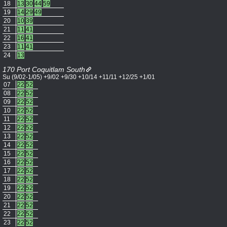
18
13
30
44
59
19
14
29
49
20
10
39
21
11
41
22
16
41
23
11
41
24
13
170 Port Coquitlam South
Su (9/02-1/05) +9/02 +9/30 +10/14 +11/11 +12/25 +1/01
07
22
52
08
22
52
09
22
52
10
22
52
11
22
52
12
22
52
13
22
52
14
22
52
15
22
52
16
22
52
17
22
52
18
22
52
19
22
52
20
22
52
21
22
52
22
22
52
23
22
52