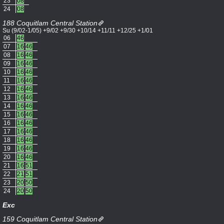
23
08
24
08
188 Coquitlam Central Station
Su (9/02-1/05) +9/02 +9/30 +10/14 +11/11 +12/25 +1/01
06
46
07
16
46
08
16
46
09
16
46
10
16
46
11
16
46
12
16
46
13
16
46
14
16
46
15
16
46
16
16
46
17
16
46
18
16
46
19
16
46
20
16
46
21
16
51
22
21
51
23
20
50
24
20
50
Exc
159 Coquitlam Central Station