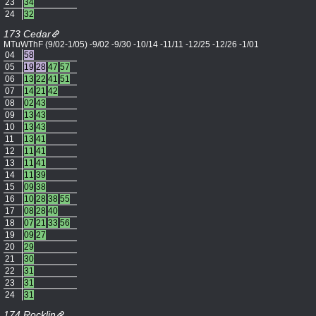
23
34
24
32
173 Cedar
MTuWThF (9/02-1/05) -9/02 -9/30 -10/14 -11/11 -12/25 -12/26 -1/01
04
58
05
19
28
47
57
06
13
22
41
51
07
14
21
42
08
02
43
09
13
43
10
13
43
11
13
41
12
11
41
13
11
41
14
11
39
15
09
38
16
10
28
38
55
17
08
28
40
18
07
21
33
56
19
09
27
20
29
21
30
22
31
23
31
24
31
174 Rocklin