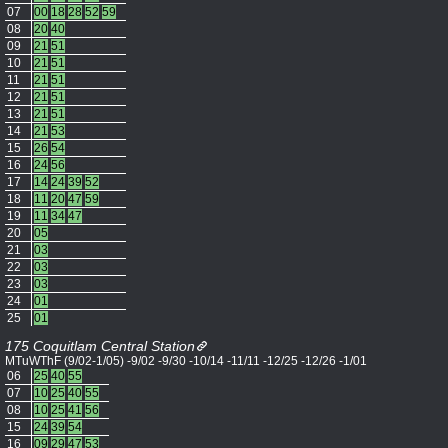
07
00
18
28
52
59
08
20
40
09
21
51
10
21
51
11
21
51
12
21
51
13
21
51
14
21
53
15
26
54
16
24
56
17
14
24
39
52
18
11
20
47
59
19
11
34
47
20
05
21
03
22
03
23
03
24
01
25
01
175 Coquitlam Central Station
MTuWThF (9/02-1/05) -9/02 -9/30 -10/14 -11/11 -12/25 -12/26 -1/01
06
25
40
55
07
10
25
40
55
08
10
25
41
56
15
24
39
54
16
09
29
47
53