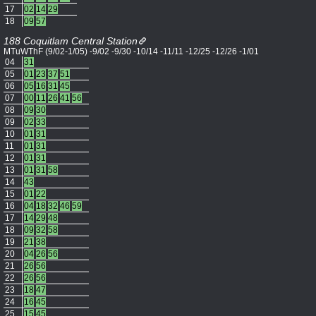
17
02
14
29
18
09
57
188 Coquitlam Central Station
MTuWThF (9/02-1/05) -9/02 -9/30 -10/14 -11/11 -12/25 -12/26 -1/01
04
31
05
01
23
37
51
06
05
16
31
45
07
00
11
26
41
56
08
09
30
09
02
33
10
01
31
11
01
31
12
01
31
13
01
31
58
14
43
15
01
22
16
04
18
32
46
59
17
14
29
48
18
09
32
58
19
21
38
20
04
26
56
21
26
56
22
26
56
23
18
47
24
16
45
25
15
45