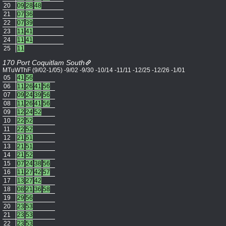
20
09
28
48
21
07
36
22
07
39
23
11
41
24
11
41
25
11
170 Port Coquitlam South
MTuWThF (9/02-1/05) -9/02 -9/30 -10/14 -11/11 -12/25 -12/26 -1/01
05
41
56
06
11
26
41
56
07
09
24
39
56
08
11
26
41
56
09
12
24
52
10
22
52
11
22
52
12
21
51
13
21
51
14
21
52
15
07
24
38
56
16
11
27
42
57
17
13
27
42
18
08
21
36
58
19
29
56
20
23
53
21
23
53
22
23
53