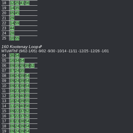
18
12
25
41
56
19
14
35
20
05
45
21
29
22
14
59
23
44
24
28
25
10
55
160 Kootenay Loop
MTuWThF (9/02-1/05) -9/02 -9/30 -10/14 -11/11 -12/25 -12/26 -1/01
04
36
54
05
16
34
54
06
09
19
29
39
52
07
07
24
35
08
08
24
39
54
09
09
24
39
54
10
09
23
39
54
11
08
23
38
55
12
10
25
40
55
13
10
24
39
55
14
11
25
40
56
15
09
22
37
52
16
07
22
37
52
17
03
23
38
54
18
09
24
39
54
19
09
24
39
54