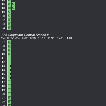
15
03
16
03
58
18
04
59
19
59
20
59
22
00
23
00
24
00
174 Coquitlam Central Station
Su (9/02-1/05) +9/02 +9/30 +10/14 +11/11 +12/25 +1/01
07
08
08
08
09
09
10
09
11
10
12
10
13
11
14
11
15
11
16
11
17
10
18
10
19
10
20
10
21
08
22
08