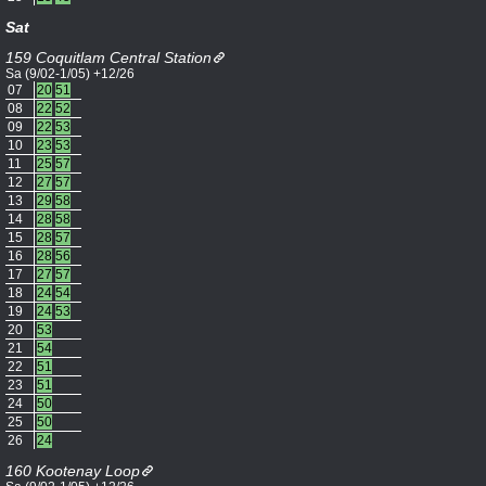
Sat
159 Coquitlam Central Station
Sa (9/02-1/05) +12/26
07
20
51
08
22
52
09
22
53
10
23
53
11
25
57
12
27
57
13
29
58
14
28
58
15
28
57
16
28
56
17
27
57
18
24
54
19
24
53
20
53
21
54
22
51
23
51
24
50
25
50
26
24
160 Kootenay Loop