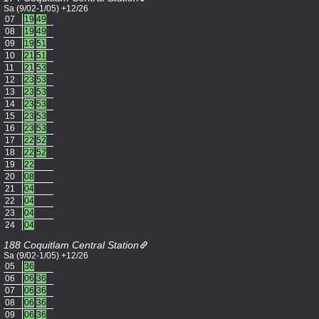
Sa (9/02-1/05) +12/26
07
19
49
08
19
49
09
19
51
10
21
51
11
21
53
12
23
53
13
23
53
14
23
53
15
23
53
16
23
53
17
22
52
18
22
52
19
22
20
08
21
04
22
04
23
04
24
04
188 Coquitlam Central Station
Sa (9/02-1/05) +12/26
05
36
06
06
36
07
06
36
08
06
36
09
06
36