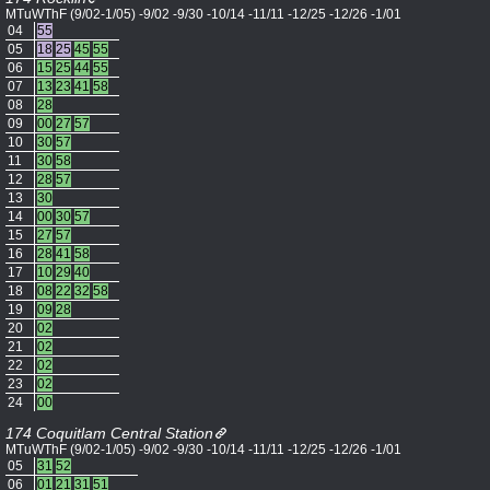
MTuWThF (9/02-1/05) -9/02 -9/30 -10/14 -11/11 -12/25 -12/26 -1/01
04
55
05
18
25
45
55
06
15
25
44
55
07
13
23
41
58
08
28
09
00
27
57
10
30
57
11
30
58
12
28
57
13
30
14
00
30
57
15
27
57
16
28
41
58
17
10
29
40
18
08
22
32
58
19
09
28
20
02
21
02
22
02
23
02
24
00
174 Coquitlam Central Station
MTuWThF (9/02-1/05) -9/02 -9/30 -10/14 -11/11 -12/25 -12/26 -1/01
05
31
52
06
01
21
31
51