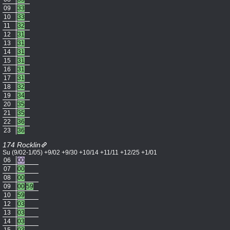
09
33
10
33
11
32
12
31
13
31
14
31
15
31
16
31
17
31
18
32
19
34
20
35
21
35
22
36
23
36
174 Rocklin
Su (9/02-1/05) +9/02 +9/30 +10/14 +11/11 +12/25 +1/01
06
00
07
00
08
00
09
00
59
10
59
12
03
13
03
14
03