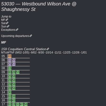
53030 — Westbound Wilson Ave @
Shaughnessy St
Jump to
MF
Sat
Sun
Exceptions
Upcoming departures
MF
159 Coquitlam Central Station
MTuWThF (9/02-1/05) -9/02 -9/30 -10/14 -11/11 -12/25 -12/26 -1/01
05
48
06
31
55
07
25
51
08
15
09
00
26
55
10
25
58
11
28
58
12
28
56
13
26
56
14
30
15
02
38
16
08
43
17
02
15
32
47
56