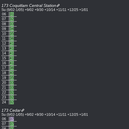
173 Coquitlam Central Station
Su (9/02-1/05) +9/02 +9/30 +10/14 +11/11 +12/25 +1/01
06
31
07
32
08
33
09
34
10
35
11
36
12
41
13
41
14
41
15
41
16
41
17
36
18
40
19
35
20
33
21
33
22
32
23
32
24
32
173 Cedar
Su (9/02-1/05) +9/02 +9/30 +10/14 +11/11 +12/25 +1/01
06
37
07
37
08
33