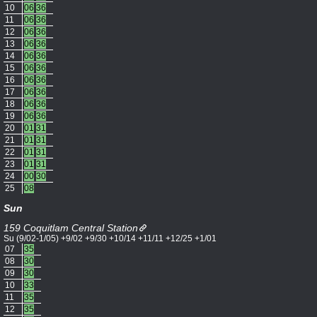
10
06
36
11
06
36
12
06
36
13
06
36
14
06
36
15
06
36
16
06
36
17
06
36
18
06
36
19
06
36
20
01
31
21
01
31
22
01
31
23
01
31
24
00
30
25
08
Sun
159 Coquitlam Central Station
Su (9/02-1/05) +9/02 +9/30 +10/14 +11/11 +12/25 +1/01
07
35
08
30
09
30
10
33
11
35
12
35