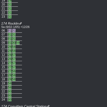
19
29
20
31
21
31
22
31
23
31
174 Rocklin
Sa (9/02-1/05) +12/26
06
01
31
07
01
31
08
01
31
09
01
30
59
10
28
58
11
28
58
12
28
57
13
26
57
14
27
57
15
27
57
16
27
56
17
28
58
18
28
58
19
58
20
58
22
00
23
00
24
00
174 Coquitlam Central Station